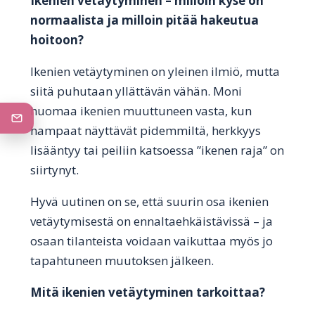
Ikenien vetäytyminen – milloin kyse on
normaalista ja milloin pitää hakeutua
hoitoon?
Ikenien vetäytyminen on yleinen ilmiö, mutta
siitä puhutaan yllättävän vähän. Moni
huomaa ikenien muuttuneen vasta, kun
hampaat näyttävät pidemmiltä, herkkyys
lisääntyy tai peiliin katsoessa ”ikenen raja” on
siirtynyt.
Hyvä uutinen on se, että suurin osa ikenien
vetäytymisestä on ennaltaehkäistävissä – ja
osaan tilanteista voidaan vaikuttaa myös jo
tapahtuneen muutoksen jälkeen.
Mitä ikenien vetäytyminen tarkoittaa?