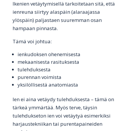
Ikenien vetäytymisellä tarkoitetaan sitä, että
ienreuna siirtyy alaspäin (alaraajassa
ylöspäin) paljastaen suuremman osan
hampaan pinnasta.
Tämä voi johtua:
ienkudoksen ohenemisesta
mekaanisesta rasituksesta
tulehduksesta
purennan voimista
yksilöllisestä anatomiasta
Ien ei aina vetäydy tulehduksesta – tämä on
tärkeä ymmärtää. Myös terve, täysin
tulehdukseton ien voi vetäytyä esimerkiksi
harjaustekniikan tai purentapaineiden