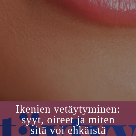
Ikenien vetäytyminen:
syyt, oireet ja miten
sitä voi ehkäistä