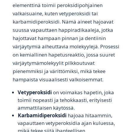
elementtinä toimii peroksidipohjainen
valkaisuaine, kuten vetyperoksidi tai
karbamidiperoksidi. Nämä aineet hajoavat
suussa vapauttaen happiradikaaleja, jotka
hajottavat hampaan pinnan ja dentiinin
värjäytymiä aiheuttavia molekyylejä. Prosessi
on kemiallinen hapetusreaktio, jossa suuret
värjäytymämolekyylit pilkkoutuvat
pienemmiksi ja värittömiksi, mikä tekee
hampaista visuaalisesti valkoisemmat.
Vetyperoksidi
on voimakas hapetin, joka
toimii nopeasti ja tehokkaasti, erityisesti
ammattilaisen käytössä.
Karbamidiperoksidi
hajoaa hitaammin,
vapauttaen vetyperoksidia ajan kuluessa,
mikä tekee siitä ihanteellisen