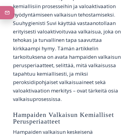
kemiallisiin prosesseihin ja valoaktivaation
hyödyntämiseen valkaisun tehostamiseksi.
Suuhygienisti Suvi käyttää vastaanotollaan
erityisesti valoaktivoituvaa valkaisua, joka on
tehokas ja turvallinen tapa saavuttaa
kirkkaampi hymy. Tämän artikkelin
tarkoituksena on avata hampaiden valkaisun
perusperiaatteet, selittää, mitä valkaisussa
tapahtuu kemiallisesti, ja miksi
peroksidipohjaiset valkaisuaineet sekä
valoaktivaation merkitys – ovat tärkeitä osia
valkaisuprosessissa.
Hampaiden Valkaisun Kemialliset
Perusperiaatteet
Hampaiden valkaisun keskeisenä