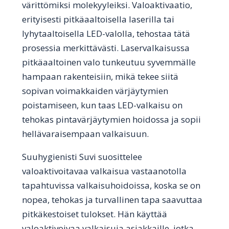
värittömiksi molekyyleiksi. Valoaktivaatio,
erityisesti pitkäaaltoisella laserilla tai
lyhytaaltoisella LED-valolla, tehostaa tätä
prosessia merkittävästi. Laservalkaisussa
pitkäaaltoinen valo tunkeutuu syvemmälle
hampaan rakenteisiin, mikä tekee siitä
sopivan voimakkaiden värjäytymien
poistamiseen, kun taas LED-valkaisu on
tehokas pintavärjäytymien hoidossa ja sopii
hellävaraisempaan valkaisuun.
Suuhygienisti Suvi suosittelee
valoaktivoitavaa valkaisua vastaanotolla
tapahtuvissa valkaisuhoidoissa, koska se on
nopea, tehokas ja turvallinen tapa saavuttaa
pitkäkestoiset tulokset. Hän käyttää
valoaktivoivaa valkaisuja asiakkaille, jotka