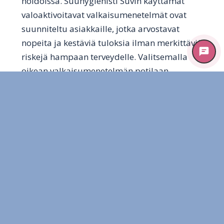
hoidoissa. Suuhygienisti Suvin käyttämät
valoaktivoitavat valkaisumenetelmät ovat
suunniteltu asiakkaille, jotka arvostavat
nopeita ja kestäviä tuloksia ilman merkittäviä
riskejä hampaan terveydelle. Valitsemalla
oikean valkaisumenetelmän potilaan
yksilöllisten tarpeiden mukaan saavutetaan
paras mahdollinen valkaisuteho turvallisesti.
Tutustu valkaisuvalikoimaamme ja varaa
aikasi jo tänään !
Lähteet:
Kwon, S. R., & Wertz, P. W. ”Review of the
Mechanism of Tooth Whitening.”
Journal of
Esthetic and Restorative Dentistry
, 2015.