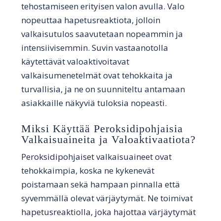
tehostamiseen erityisen valon avulla. Valo
nopeuttaa hapetusreaktiota, jolloin
valkaisutulos saavutetaan nopeammin ja
intensiivisemmin. Suvin vastaanotolla
käytettävät valoaktivoitavat
valkaisumenetelmät ovat tehokkaita ja
turvallisia, ja ne on suunniteltu antamaan
asiakkaille näkyviä tuloksia nopeasti.
Miksi Käyttää Peroksidipohjaisia
Valkaisuaineita ja Valoaktivaatiota?
Peroksidipohjaiset valkaisuaineet ovat
tehokkaimpia, koska ne kykenevät
poistamaan sekä hampaan pinnalla että
syvemmällä olevat värjäytymät. Ne toimivat
hapetusreaktiolla, joka hajottaa värjäytymät